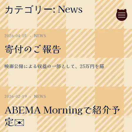
Skip
News
カテゴリー:
to
content
2026-04-15
NEWS
寄付のご報告
映画公開による収益の一部として、25万円を猫
2026-02-19
NEWS
ABEMA Morningで紹介予
定✉️